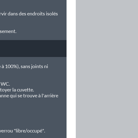
vir dans des endroits isolés
ssement.
 à 100%), sans joints ni
e WC.
toyer la cuvette.
anne qui se trouve à l'arrière
verrou "libre/occupé".