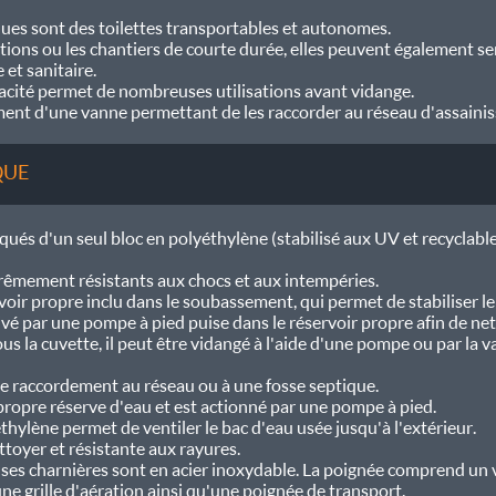
ques sont des toilettes transportables et autonomes.
tions ou les chantiers de courte durée, elles peuvent également ser
et sanitaire.
acité permet de nombreuses utilisations avant vidange.
ment d'une vanne permettant de les raccorder au réseau d'assaini
QUE
ués d'un seul bloc en polyéthylène (stabilisé aux UV et recyclable
trêmement résistants aux chocs et aux intempéries.
voir propre inclu dans le soubassement, qui permet de stabiliser l
vé par une pompe à pied puise dans le réservoir propre afin de net
us la cuvette, il peut être vidangé à l'aide d'une pompe ou par la v
e raccordement au réseau ou à une fosse septique.
propre réserve d'eau et est actionné par une pompe à pied.
hylène permet de ventiler le bac d'eau usée jusqu'à l'extérieur.
ettoyer et résistante aux rayures.
, ses charnières sont en acier inoxydable. La poignée comprend un 
ne grille d'aération ainsi qu'une poignée de transport.