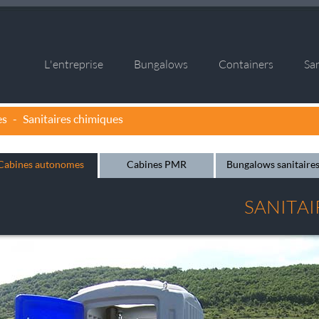
L'entreprise
Bungalows
Containers
San
es
-
Sanitaires chimiques
Cabines autonomes
Cabines PMR
Bungalows sanitaire
SANITAI