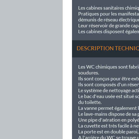
Les cabines sanitaires chimi
Pratiques pour les manifesta
démunis de réseau électrique 
Leur réservoir de grande cap
Les cabines disposent égale
DESCRIPTION TECHNI
Les WC chimiques sont fabriq
soudures.
Ils sont conçus pour être ex
Ils sont composés d'un réser
Le système de nettoyage acti
Le bac d'eau usée est situé so
du toilette.
La vanne permet également l
Le lave-mains dispose de sa 
Une pipe d'aération en polyét
La cuvette est très facile à n
La porte est en double paroi
A l'arrière du WC se trouve u